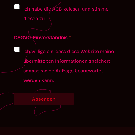
Ich habe die AGB gelesen und stimme
diesen zu.
G
DSGVO-Einverständnis
*
e
b
Ich willige ein, dass diese Website meine
u
übermittelten Informationen speichert,
r
sodass meine Anfrage beantwortet
t
werden kann.
s
Absenden
d
a
t
u